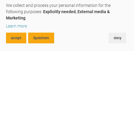
We collect and process your personal information for the
following purposes:
Explicitly needed, External media &
Marketing
.
AFFITTO
Learn more
immobile terziario
accept
Speichern
deny
RICERCA AVANZATA
FAVORITI
CONFRONTA
Diamo spazio alla vostra vita.
#M056
A Vipiteno: Locale commerciale con elevata
visibilità ★
39049
,
Vipiteno
locale
ufficio
/
su richiesta
G
negozio