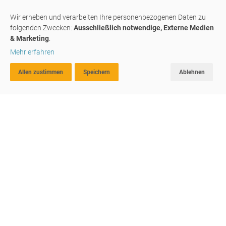
Wir erheben und verarbeiten Ihre personenbezogenen Daten zu
folgenden Zwecken:
Ausschließlich notwendige, Externe Medien
KAUF
& Marketing
.
Mehr erfahren
Allen zustimmen
Speichern
Ablehnen
ERWEITERTE SUCHE
FAVORITEN
VERGLEICHEN
Wir geben Ihrem Leben Raum
#303
sanierte 3-Z-W mit Wohnküche - Top-Lage,
freie Sicht
39049
,
Sterzing / Vipiteno
Wohnung
2
3
105 m
360.000,00 €
G