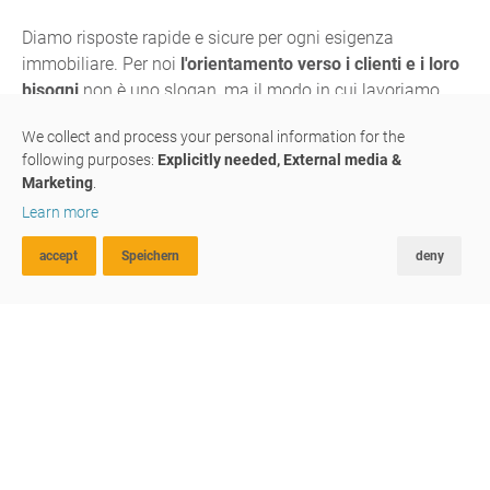
Diamo risposte rapide e sicure per ogni esigenza
immobiliare. Per noi
l'orientamento verso i clienti e i loro
bisogni
non è uno slogan, ma il modo in cui lavoriamo
ogni giorno.
We collect and process your personal information for the
following purposes:
Explicitly needed, External media &
Marketing
.
COMPRARE
Learn more
accept
Speichern
deny
VENDERE
RICERCA AVANZATA
FAVORITI
CONFRONTA
PRENDERE IN AFFITTO
Diamo spazio alla vostra vita.
DARE IN AFFITTO
PERIZIE & CONSULENZE