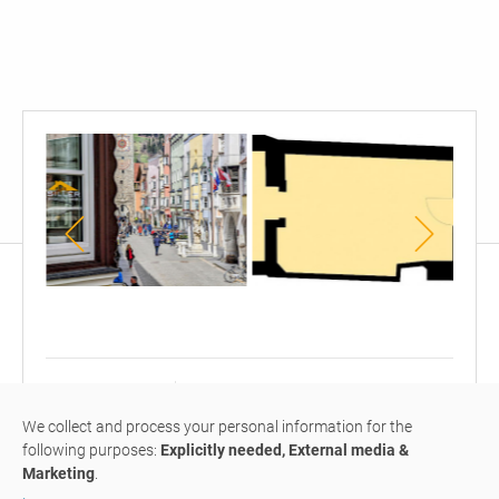
negozio
piantina
piant
in
pianoterra
1°
prima
pian
fila
su richiesta
G
-
locale negozio
#G007
venduto
We collect and process your personal information for the
la
following purposes:
Explicitly needed, External media &
Città
Marketing
.
Nuova