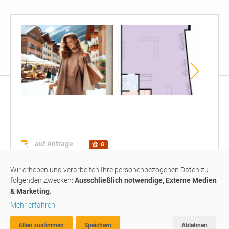
Grundriss
auf Anfrage
G
Büro-/ Geschäftslokal
#G041
Wir erheben und verarbeiten Ihre personenbezogenen Daten zu
folgenden Zwecken:
Ausschließlich notwendige, Externe Medien
& Marketing
.
Zum Verkauf:
Mehr erfahren
Gewerbeimmobilie –
Allen zustimmen
Speichern
Ablehnen