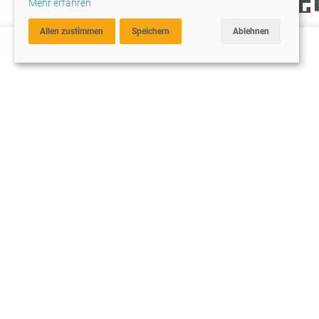
Mehr erfahren
Vogelperspektive
Allen zustimmen
Speichern
Ablehnen
Wir geben Ihrem Leben Raum
auf Anfrage
Wiese/Acker i
39049
Sterzing / Vi
Thuins, Gemeinde Sterzing: Acker/landwirtschaftl
Auskunft bei persönlicher Anfrage!